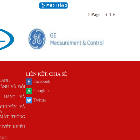
1 Page
1
LIÊN KẾT, CHIA SẺ
DOANH
Facebook
ÀNH VÀ ĐỔI
Google +
A HÀNG VÀ
Twitter
 CHUYỂN VÀ
A
 MẬT THÔNG
QUYẾT KHIẾU
HÀNG