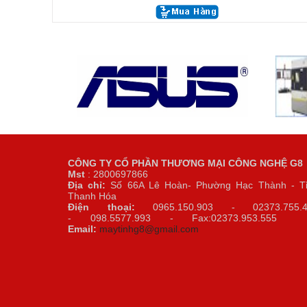
CÔNG TY CỔ PHẦN THƯƠNG MẠI CÔNG NGHỆ G8
Mst
: 2800697866
Địa chỉ:
Số 66A Lê Hoàn- Phường Hạc Thành - T
Thanh Hóa
Điện thoại:
0965.150.903 - 02373.755.4
- 098.5577.993 - Fax:02373.953.5
Email:
maytinhg8@gmail.com