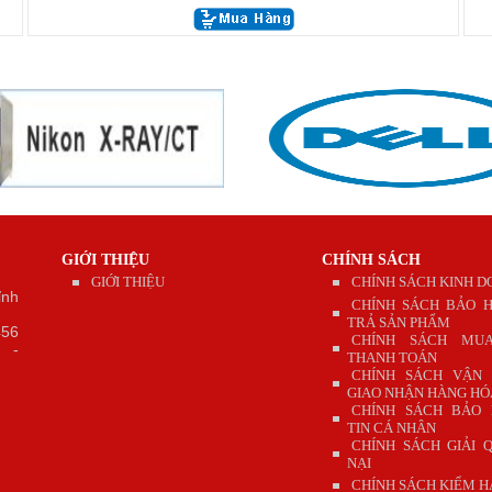
GIỚI THIỆU
CHÍNH SÁCH
GIỚI THIỆU
CHÍNH SÁCH KINH 
ỉnh
CHÍNH SÁCH BẢO H
TRẢ SẢN PHẨM
56
CHÍNH SÁCH MU
55
-
THANH TOÁN
CHÍNH SÁCH VẬN
GIAO NHẬN HÀNG HÓ
CHÍNH SÁCH BẢO
TIN CÁ NHÂN
CHÍNH SÁCH GIẢI 
NẠI
CHÍNH SÁCH KIỂM 