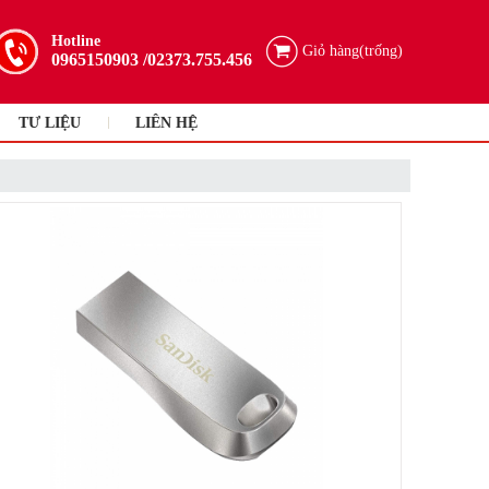
Hotline
Giỏ hàng(trống)
0965150903
/02373.755.456
TƯ LIỆU
LIÊN HỆ