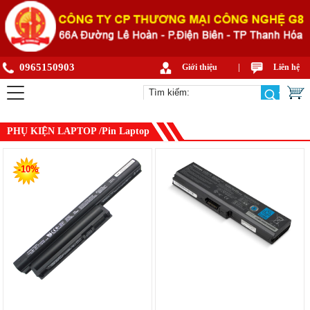
0965150903
Giới thiệu
|
Liên hệ
PHỤ KIỆN LAPTOP /Pin Laptop
-10%