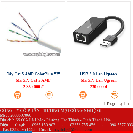
Dây Cat 5 AMP ColerPlus 535
USB 3.0 Lan Ugreen
Mã SP: Cat 5 AMP
Mã SP: Lan Ugreen
2.350.000 đ
230.000 đ
1 Page
1
CÔNG TY CỔ PHẦN THƯƠNG MẠI CÔNG NGHỆ G8
Mst
: 2800697866
Địa chỉ:
Số 66A Lê Hoàn- Phường Hạc Thành - Tỉnh Thanh Hóa
Điện thoại:
0965.150.903 - 02373.755.456 - 098.5577.99
- Fax:02373.953.555
-
Email:
maytinhg8@gmail.com