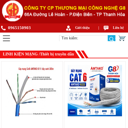
0965150903
Giới thiệu
|
Liên hệ
LINH KIỆN MẠNG /Thiết bị truyền dẫn