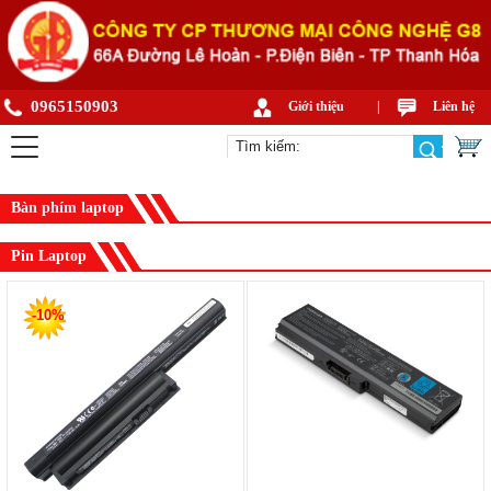
0965150903
Giới thiệu
|
Liên hệ
Bàn phím laptop
Pin Laptop
-10%