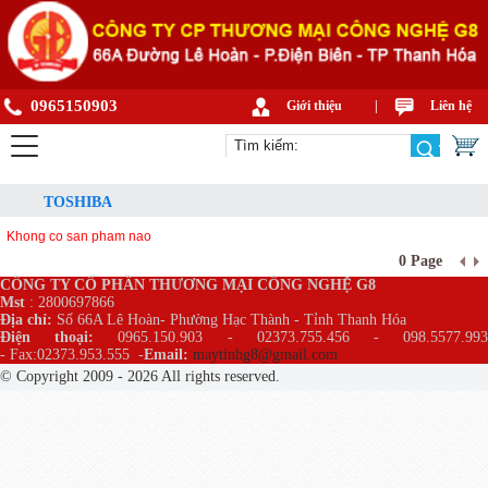
0965150903
Giới thiệu
|
Liên hệ
TOSHIBA
Khong co san pham nao
0 Page
CÔNG TY CỔ PHẦN THƯƠNG MẠI CÔNG NGHỆ G8
Mst
: 2800697866
Địa chỉ:
Số 66A Lê Hoàn- Phường Hạc Thành - Tỉnh Thanh Hóa
Điện thoại:
0965.150.903 - 02373.755.456 - 098.5577.99
- Fax:02373.953.555
-
Email:
maytinhg8@gmail.com
© Copyright 2009 - 2026 All rights reserved.