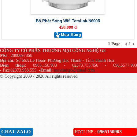
Bộ Phát Sóng Wifi Totolink N600R
450.000 đ
1 Page
1
CÔNG TY CỔ PHẦN THƯƠNG MẠI CÔNG NGHỆ G8
Mst
: 2800697866
Địa chỉ:
Số 66A Lê Hoàn- Phường Hạc Thành - Tỉnh Thanh Hóa
Điện thoại:
0965.150.903 - 02373.755.456 - 098.5577.99
- Fax:02373.953.555
-
Email:
maytinhg8@gmail.com
© Copyright 2009 - 2026 All rights reserved.
CHAT ZALO
0965150903
HOTLINE :