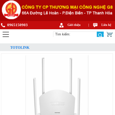
0965150903
Giới thiệu
|
Liên hệ
TOTOLINK