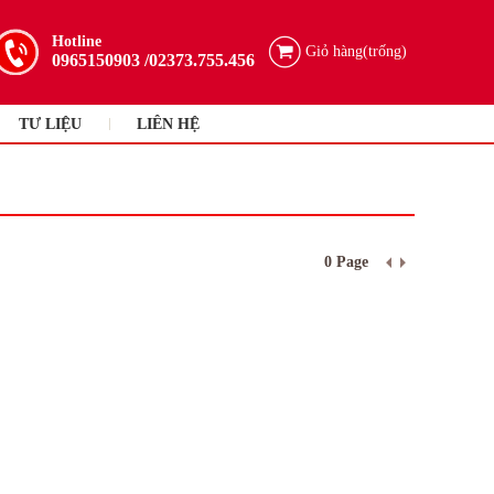
Hotline
Giỏ hàng(trống)
0965150903
/02373.755.456
TƯ LIỆU
LIÊN HỆ
0 Page