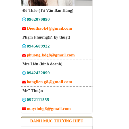
Đỗ Thảo (Tư Vấn Bán Hàng)
0962070890
Dieuthaok4@gmail.com
Phạm Phương(P. kỹ thuật)
0945609922
phuong.kdg8@gmail.com
Mrs Liên (kinh doanh)
0942422899
honglien.g8@gmail.com
Mr" Thuận
0972111555
maytinhg8@gmail.com
DANH MỤC THƯƠNG HIỆU