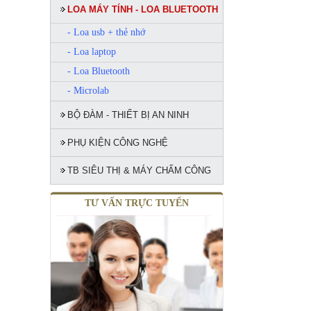
LOA MÁY TÍNH - LOA BLUETOOTH
- Loa usb + thẻ nhớ
- Loa laptop
- Loa Bluetooth
- Microlab
BỘ ĐÀM - THIẾT BỊ AN NINH
PHỤ KIỆN CÔNG NGHỆ
TB SIÊU THỊ & MÁY CHẤM CÔNG
TƯ VẤN TRỰC TUYẾN