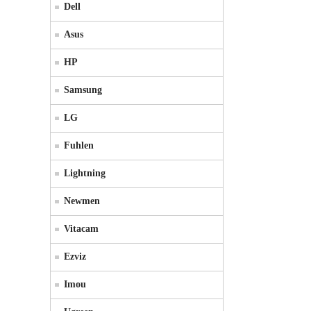
Dell
Asus
HP
Samsung
LG
Fuhlen
Lightning
Newmen
Vitacam
Ezviz
Imou