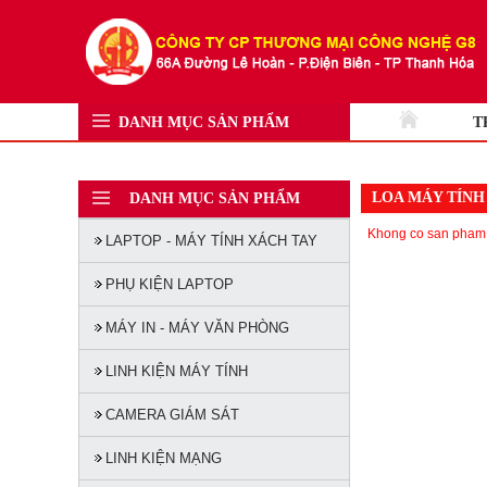
DANH MỤC SẢN PHẨM
T
LOA MÁY TÍNH
DANH MỤC SẢN PHẨM
Khong co san pham
LAPTOP - MÁY TÍNH XÁCH TAY
PHỤ KIỆN LAPTOP
MÁY IN - MÁY VĂN PHÒNG
LINH KIỆN MÁY TÍNH
CAMERA GIÁM SÁT
LINH KIỆN MẠNG